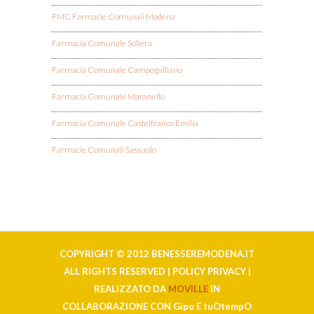
FMC Farmacie Comunali Modena
Farmacia Comunale Soliera
Farmacia Comunale Campogalliano
Farmacia Comunale Maranello
Farmacia Comunale Castelfranco Emilia
Farmacie Comunali Sassuolo
COPYRIGHT © 2012 BENESSEREMODENA.IT
ALL RIGHTS RESERVED | POLICY PRIVACY |
REALIZZATO DA
MOVILLE
IN
COLLABORAZIONE CON Gipo E tuOtempO